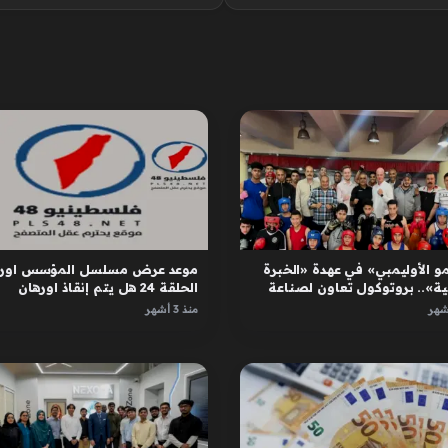
و الأوليمبي» في عهدة «الخبرة
موعد عرض مسلسل المؤسس اوره
ية».. بروتوكول تعاون لصناعة
الحلقة 24 هل يتم إنقاذ اورهان
ل
واسبورجا
منذ 3 أشهر