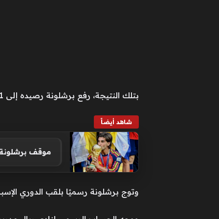
بتلك النتيجة، رفع برشلونة رصيده إلى 91 نقطة في صدارة ترتيب جدول الدوري الإسباني، فيما تجمد رصيد ريال مدريد عند النقطة 77.
شاهد أيضاً
موقف برشلونة ا
وتوج برشلونة رسميًا بلقب الدوري الإسبا