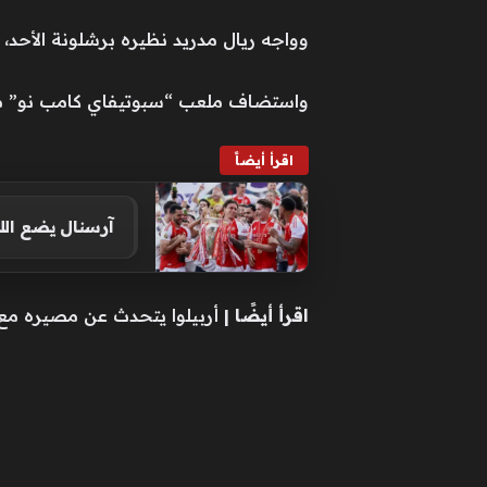
وواجه ريال مدريد نظيره برشلونة الأحد، في إطار منافسات ا
واستضاف ملعب “سبوتيفاي كامب نو” مبارا
اقرأ أيضاً
آرسنال يضع ال
اقرأ أيضًا |
أربيلوا يتحدث عن مصيره مع ري