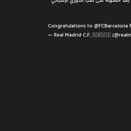
 بعد حصوله على لقب الدوري الإسباني
Congratulations to @FCBarcelona fo
— Real Madrid C.F. 🇬🇧🇺🇸 (@real