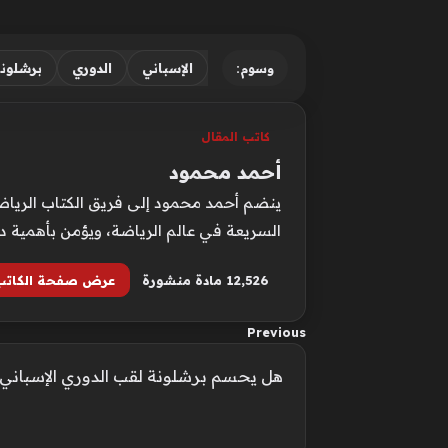
الإسباني
الدوري
برشلون
وسوم:
كاتب المقال
أحمد محمود
ينضم أحمد محمود إلى فريق الكتاب الرياضيي
السريعة في عالم الرياضة، ويؤمن بأهمية د
12٬526 مادة منشورة
عرض صفحة الكاتب
Previous
هل يحسم برشلونة لقب الدوري الإسباني