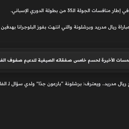
لجولة الـ35 من بطولة الدوري الإسباني.
ة ريال مدريد وبرشلونة والتي انتهت بفوز البلوجرانا بهدفين 
لمسات الأخيرة لحسم خامس صفقاته الصيفية لتدعيم صفوف الف
ال مدريد.. ويعترف: برشلونة “بارعون جدًا” ولدي سؤال لـ الفار