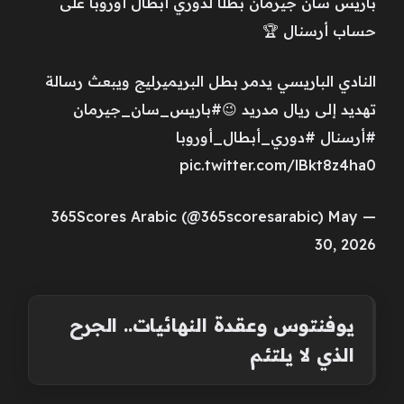
باريس سان جيرمان بطلًا لدوري أبطال أوروبا على
حساب أرسنال 🏆
النادي الباريسي يدمر بطل البريميرليج ويبعث رسالة
تهديد إلى ريال مدريد 😉#باريس_سان_جيرمان
#أرسنال #دوري_أبطال_أوروبا
pic.twitter.com/lBkt8z4ha0
— 365Scores Arabic (@365scoresarabic) May
30, 2026
يوفنتوس وعقدة النهائيات.. الجرح
الذي لا يلتئم