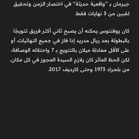
جيرمان بـ “واقعية حديثة” في اختصار الزمن وتحقيق
لقبين من 3 نهايات فقط.
كان يوفنتوس يمكنه أن يصبح ثاني أكثر فريق تتويجًا
بالبطولة بعد ريال مدريد إذا فاز في جميع النهائيات، أو
على الأقل معادلة ميلان بالتتويج بـ 7 واحتلاله الوصافة،
لكن الحظ العاثر كان يلازم السيدة العجوز في كل مكان،
من بلجراد 1973 وحتى كارديف 2017.