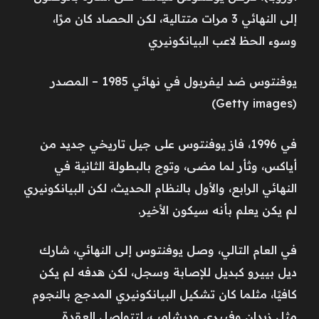
إلى النهائي 3 مرات متتالية، لكن الحصاد كان مرًا،
وسوء الحظ لاعب البيانكونيري
يوفنتوس ضد ليفربول في نهائي 1985 – المصدر
(Getty images)
في 1996، فاز يوفنتوس على جيل تاريخي جديد من
أياكس، وثأر لما مضى، وتوج بالبطولة الثانية في
النهائي الرابع، والأول بالنظام الحديث، لكن البيانكونيري
لم يكن يعلم بأنه سيكون الأخير.
في العام التالي، وصل يوفنتوس إلى النهائي، شارك
ديل بييرو كبديل للإصابة وسجل، لكن هدفه لم يكن
كافيًا، مثلما كان تشكيل البيانكونيري المدجج بالنجوم
مثل زيدان وفييري وديشامب، لتتواصل العقدة