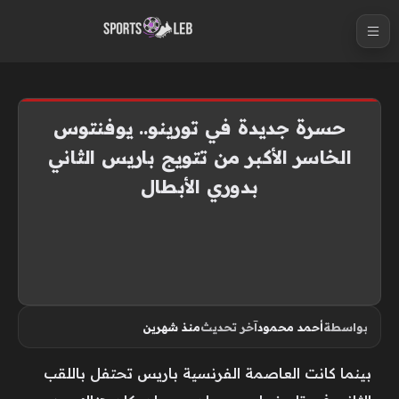
S
k
i
p
t
حسرة جديدة في تورينو.. يوفنتوس
o
الخاسر الأكبر من تتويج باريس الثاني
c
بدوري الأبطال
o
n
t
e
n
t
بواسطة
أحمد محمود
آخر تحديث
منذ شهرين
بينما كانت العاصمة الفرنسية باريس تحتفل باللقب