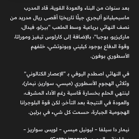
بعد سنوات من البناء والعودة القوية، قاد المدرب
ماسيميليانو أليجري جيلًا تاريخيًا أقصى ريال مدريد من
نصف النهائي برباعية وسط الملعب “بيرلو، فيدال،
ماركيزيو، بوجبا”، بالإضافة إلى كارلوس تيفيز وموراتا،
وقوة الدفاع بوجود كيليني وبونوتشي، خلفهم
الأسطوري بوفون.
في النهائي اصطدم اليوفي بـ “الإعصار الكتالوني”
وثلاثي الهجوم الأسطوري (ميسي، سواريز، نيمار)،
لينتهي الحلم بخسارة قاسية رغم الأداء المشرف،
والعودة في النتيجة بعد التأخر، لكن قوة البلوجرانا
الهجومية الجبارة، حسمت كل شيء في برلين.
نيمار دا سيلفا – ليونيل ميسي – لويس سواريز –