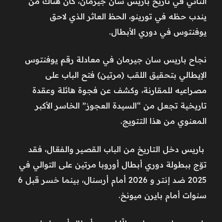
الثاني في تاريخ باريس سان جيرمان، كان هناك من
يندب حظه في تورينو، الحظ العاثر الذي لاحق
يوفنتوس في دوري الأبطال.
نجاح باريس سان جيرمان في معادلة رقم يوفنتوس
الإيطالي بتحقيق اللقب (مرتين) فتح الباب على
مصراعيه للمقارنة، وكشف عن فجوة هائلة وعقدة
تاريخية تجعل من “السيدة العجوز” الخاسر الأكبر
المعنوي من هذا التتويج.
باريس دخل التاريخ من الباب القصير والفعّال، فقد
توّج ببطولة دوري أبطال أوروبا مرتين على التوالي في
2025 ضد إنتر و 2026 أمام أرسنال، بينما خسر قبل 6
سنوات أمام بايرن ميونخ.