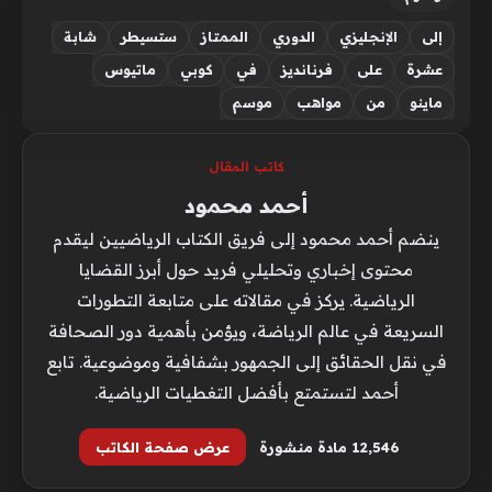
إلى
الإنجليزي
الدوري
الممتاز
ستسيطر
شابة
عشرة
على
فرنانديز
في
كوبي
ماتيوس
ماينو
من
مواهب
موسم
كاتب المقال
أحمد محمود
ينضم أحمد محمود إلى فريق الكتاب الرياضيين ليقدم
محتوى إخباري وتحليلي فريد حول أبرز القضايا
الرياضية. يركز في مقالاته على متابعة التطورات
السريعة في عالم الرياضة، ويؤمن بأهمية دور الصحافة
في نقل الحقائق إلى الجمهور بشفافية وموضوعية. تابع
أحمد لتستمتع بأفضل التغطيات الرياضية.
12٬546 مادة منشورة
عرض صفحة الكاتب