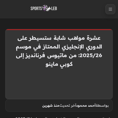
S
k
i
p
t
عشرة مواهب شابة ستسيطر على
o
الدوري الإنجليزي الممتاز في موسم
c
2025/26: من ماتيوس فرنانديز إلى
o
n
كوبي ماينو
t
e
n
t
بواسطة
أحمد محمود
آخر تحديث
منذ شهرين