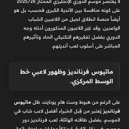
لا يقتصر موسم الدوري الإنجليزي الممتاز 2025/26
على كونه منافسة بين الأندية الكبرى فحسب، بل هو
أيضاً منصة انطلاق لجيل من اللاعبين الشباب
الواعدين. وقد غيّر اللاعبون المذكورون أدناه وجه
الدوري بفضل تفكيرهم التكتيكي الحاد وتأثيرهم
المباشر على أسلوب لعب أنديتهم.
ماتيوس فرنانديز وظهور لاعبي خط
الوسط المركزي.
على الرغم من هبوط وست هام يونايتد، ظل
ماتيوس
فرنانديز
يُعتبر من قِبل الخبراء أفضل لاعب شاب في
الموسم. بفضل طاقته الهائلة، لعب فرنانديز دور
محوري في نقل الكرة، مُمتلكاً مهارات مراوغة رائعة