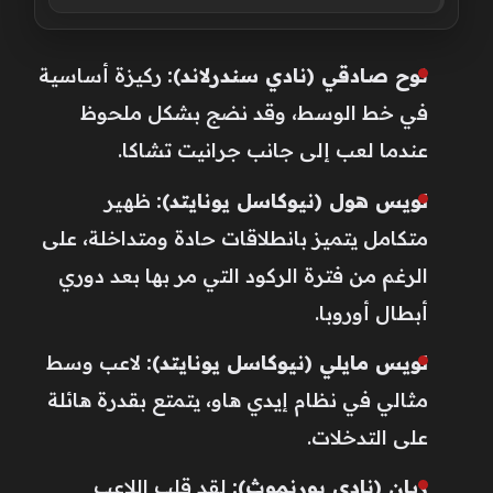
نوح صادقي (نادي سندرلاند):
ركيزة أساسية
في خط الوسط، وقد نضج بشكل ملحوظ
عندما لعب إلى جانب جرانيت تشاكا.
لويس هول (نيوكاسل يونايتد):
ظهير
متكامل يتميز بانطلاقات حادة ومتداخلة، على
الرغم من فترة الركود التي مر بها بعد دوري
أبطال أوروبا.
لويس مايلي (نيوكاسل يونايتد):
لاعب وسط
مثالي في نظام إيدي هاو، يتمتع بقدرة هائلة
على التدخلات.
ريان (نادي بورنموث):
لقد قلب اللاعب