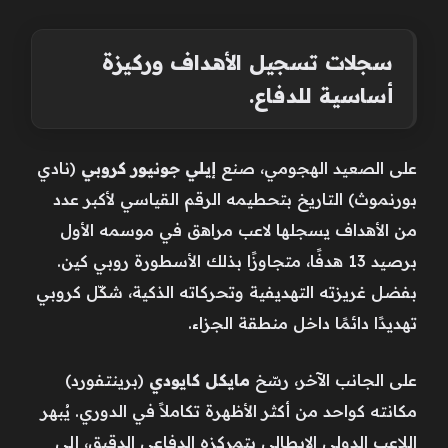
سجلات تسجيل الأهداف وركيزة
أساسية للدفاع.
على الصعيد الهجومي، صنع
إيلي جونيور كروبي
(نادي
بورنموث) التاريخ بتحطيمه الرقم القياسي لأكبر عدد
من الأهداف يسجلها لاعب مراهق في موسمه الأول
برصيد 13 هدفًا، متجاوزًا بذلك الأسطورة روبي كين.
بفضل غريزته التهديفية وتحركاته الذكية، شكّل كروبي
تهديدًا دائمًا داخل منطقة الجزاء.
على الجانب الآخر، رسّخ
مايكل كايودي
(برينتفورد)
مكانته كواحد من أكثر الأظهرة تكاملاً في الدوري. يُبهر
اللاعب الدولي الإيطالي بتمركزه الدفاعي الدقيق، إلى