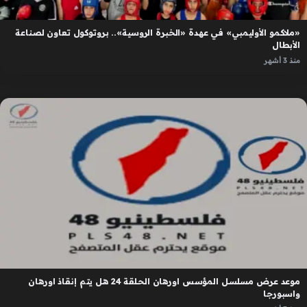
«ملاكمو الأوليمبي» في عهدة «الخبرة الروسية».. بروتوكول تعاون لصناعة
الأبطال
منذ 3 أشهر
موعد عرض مسلسل المؤسس اورهان الحلقة 24 هل يتم إنقاذ اورهان
واسبورجا