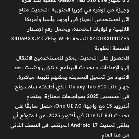
وجيزة من توفره في كوريا الجنوبية. التحديث متاح
الآن لمستخدمي الجهاز في أوروبا وآسيا وأمريكا
اللاتينية والولايات المتحدة، ويحمل رقم الإصدار
X400XXU4CZE5 لنسخة Wi-Fi وX406BXXU4CZE5
للنسخة الخلوية.
لالحصول على التحديث، يمكن للمستخدمين الانتقال
إلى: الإعدادات > تحديث البرنامج > تنزيل وتثبيت. بعد
الانتهاء من تحميل التحديث، يمكنهم تثبيته مباشرة.
جهاز Galaxy Tab S10 Lite، الذي أطلقته سامسونج
في أغسطس 2025 بمواصفات ممتازة، وبنظام
أندرويد 15 مع واجهة One UI 7.0، حصل سابقًا على
تحديث One UI 8.0 في أكتوبر 2025. من المتوقع أن
يتلقى تحديث Android 17 المرتقب في النصف الثاني
من هذا العام.