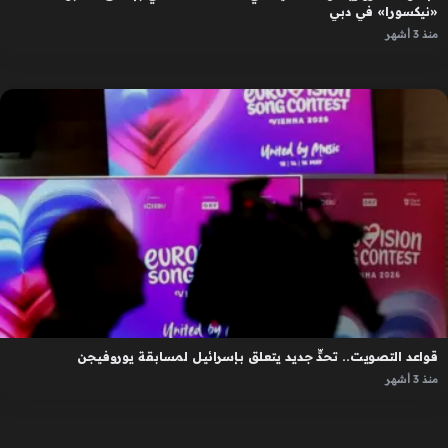
«نيكسورا» في دبي
منذ 3 أشهر
قواعد التصويت.. تحدٍّ جديد يتعلق بإسرائيل لمسابقة يوروفيجن
منذ 3 أشهر