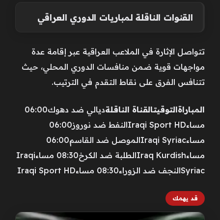
القنوات الناقلة لمباريات الدوري العراقي
تتواصل الإثارة في الملاعب العراقية عبر إقامة عدة
مواجهات قوية ضمن منافسات الدوري المحلي، حيث
تتنافس الفرق على نقاط التقدم في الترتيب.
المباراة
التوقيت
القناة الناقلة
ديالي ضد دهوك06:00
مساءIraqi Sport HDالنفط ضد نوروز06:00
مساءIraqi Syriacالموصل ضد القاسم06:00
مساءIraq Kurdishالطلبة ضد الكرخ08:30 مساءIraqi
Syriacالنجف ضد الزوراء08:30 مساءIraqi Sport HD
قد يهمك