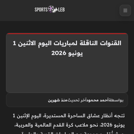
S
k
i
p
t
القنوات الناقلة لمباريات اليوم الاثنين 1
o
يونيو 2026
c
o
n
t
e
n
بواسطة
أحمد محمود
آخر تحديث
منذ شهرين
t
تتجه أنظار عشاق الساحرة المستديرة، اليوم الإثنين 1
يونيو 2026، نحو ملاعب كرة القدم العالمية والعربية،
حيث تُقام مجموعة من المباريات القوية والمثيرة