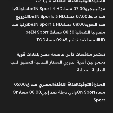
المباراة
التوقيت
القناة الناقلة
بلغاريا ضد
مونتينيجرو07:00 مساءbeIN Sport 4 HDسلوفاكيا
ضد مالطا07:00 مساءbeIN Sports 3 HD
النرويج
ضد السويد
08:00 مساءbeIN Sport 1 HDتركيا ضد
مقدونيا الشمالية08:30 مساءbeIN Sport 2
HDالنمسا ضد تونس09:45 مساءTOD
تستمر منافسات كأس عاصمة مصر بلقاءات قوية
تجمع بين أندية الدوري الممتاز الساعية لتحقيق لقب
البطولة المحلية.
المباراة
التوقيت
القناة الناقلة
المصري ضد زد
05:00
مساءOn Sportوادي دجلة ضد إنبي08:00 مساءOn
Sport