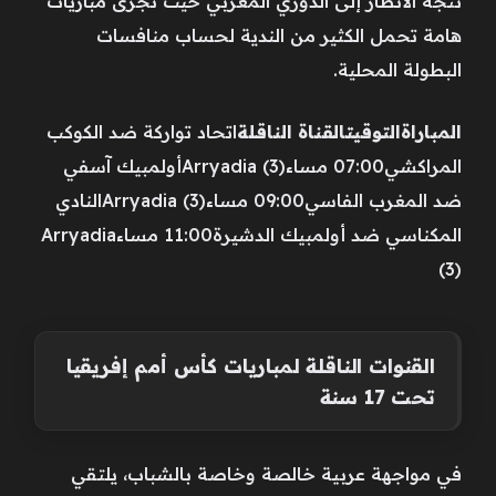
تتجه الأنظار إلى الدوري المغربي حيث تُجرى مباريات
هامة تحمل الكثير من الندية لحساب منافسات
البطولة المحلية.
المباراة
التوقيت
القناة الناقلة
اتحاد تواركة ضد الكوكب
المراكشي07:00 مساءArryadia (3)أولمبيك آسفي
ضد المغرب الفاسي09:00 مساءArryadia (3)النادي
المكناسي ضد أولمبيك الدشيرة11:00 مساءArryadia
(3)
القنوات الناقلة لمباريات كأس أمم إفريقيا
تحت 17 سنة
في مواجهة عربية خالصة وخاصة بالشباب، يلتقي