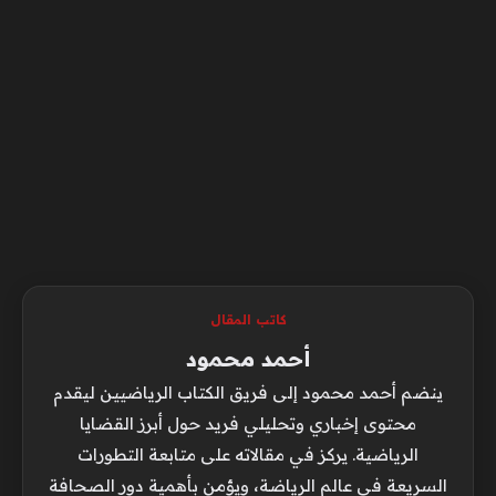
كاتب المقال
أحمد محمود
ينضم أحمد محمود إلى فريق الكتاب الرياضيين ليقدم
محتوى إخباري وتحليلي فريد حول أبرز القضايا
الرياضية. يركز في مقالاته على متابعة التطورات
السريعة في عالم الرياضة، ويؤمن بأهمية دور الصحافة