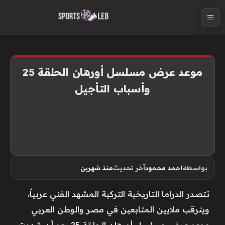
S
k
i
p
t
موعد عرض مسلسل أورهان الحلقة 25
o
وأسباب التأجيل
c
o
n
t
e
n
بواسطة
أحمد محمود
آخر تحديث
منذ شهرين
t
تتصدر الدراما التاريخية التركية المشهد الفني عربياً،
ويترقب ملايين المتابعين في مصر والوطن العربي
موعد عرض مسلسل أورهان الحلقة 25 بعد أن شهدت