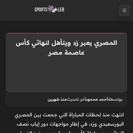
S
k
i
p
t
المصري يعبر زد ويتأهل لنهائي كأس
o
عاصمة مصر
c
o
n
t
e
n
بواسطة
أحمد محمود
آخر تحديث
منذ شهرين
t
انتهت منذ لحظات المباراة التي جمعت بين المصري
البورسعيدي وزد، في إطار مواجهات دور إياب نصف
النهائي من بطولة كأس عاصمة مصر، بفوز الفريق