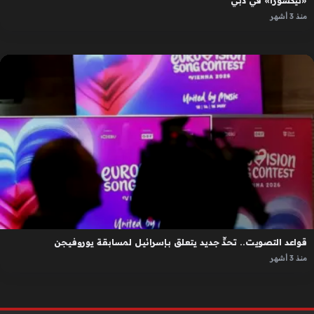
«نيكسورا» في دبي
منذ 3 أشهر
قواعد التصويت.. تحدٍّ جديد يتعلق بإسرائيل لمسابقة يوروفيجن
منذ 3 أشهر