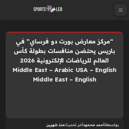
S
k
i
p
t
“مركز معارض بورت دو فرساي” في
o
باريس يحتضن منافسات بطولة كأس
c
العالم للرياضات الإلكترونية 2026
o
n
Middle East – Arabic USA – English
t
Middle East – English
e
n
t
بواسطة
أحمد محمود
آخر تحديث
منذ شهرين