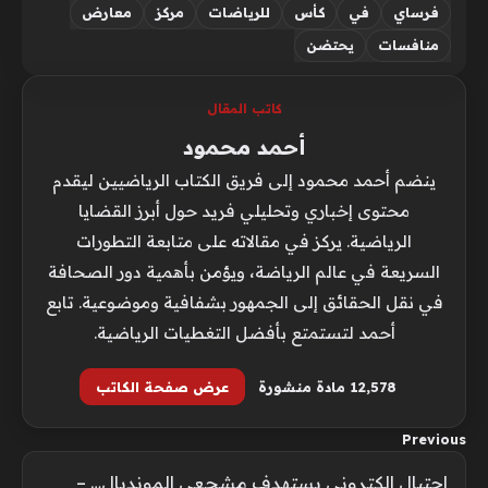
فرساي
في
كأس
للرياضات
مركز
معارض
منافسات
يحتضن
كاتب المقال
أحمد محمود
ينضم أحمد محمود إلى فريق الكتاب الرياضيين ليقدم
محتوى إخباري وتحليلي فريد حول أبرز القضايا
الرياضية. يركز في مقالاته على متابعة التطورات
السريعة في عالم الرياضة، ويؤمن بأهمية دور الصحافة
في نقل الحقائق إلى الجمهور بشفافية وموضوعية. تابع
أحمد لتستمتع بأفضل التغطيات الرياضية.
12٬578 مادة منشورة
عرض صفحة الكاتب
Previous
احتيال إلكتروني يستهدف مشجعي المونديال… –