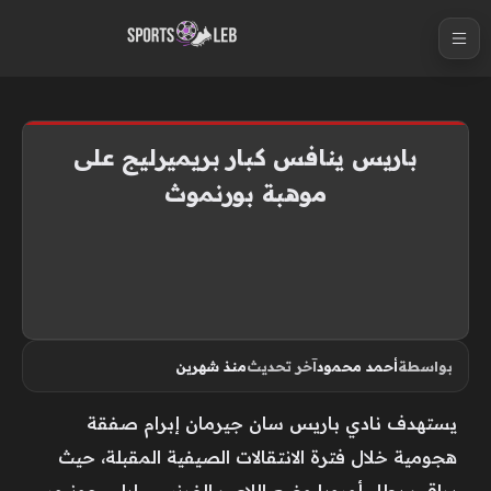
S
k
i
p
t
باريس ينافس كبار بريميرليج على
o
موهبة بورنموث
c
o
n
t
e
n
بواسطة
أحمد محمود
آخر تحديث
منذ شهرين
t
يستهدف نادي باريس سان جيرمان إبرام صفقة
هجومية خلال فترة الانتقالات الصيفية المقبلة، حيث
يراقب بطل أوروبا وضع اللاعب الفرنسي إيلي جونيور