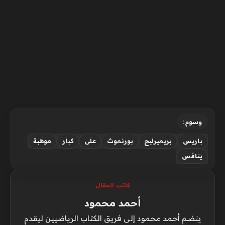
وسوم:
باريس
بريميرليج
بورنموث
على
كبار
موهبة
ينافس
كاتب المقال
أحمد محمود
ينضم أحمد محمود إلى فريق الكتاب الرياضيين ليقدم