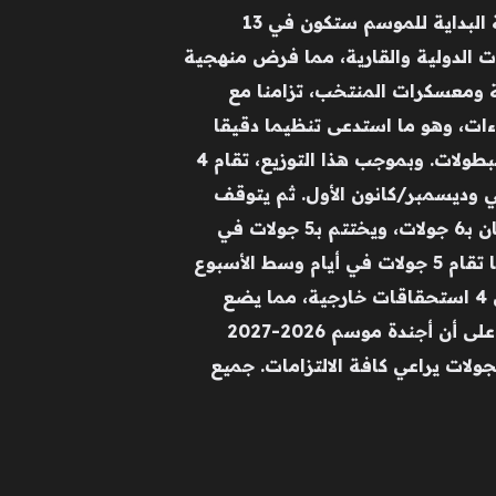
للمنافسات والجدول المبدئي لجميع أسابيع دوري روشن السعودي. ووفقا للخطة المعلنة، فإن ضربة البداية للموسم ستكون في 13
 2027، في عام كروي مليء بالارتباطات الدولية والقارية، مما فرض منهجية
الرابطة إلى تخصيص 80 يوما للتوقفات الدولية ومعسكرات المنتخب، تزامنا مع
ملكة لنهائيات كأس آسيا 2027. وتم تخصيص 103 أيام لإقامة 34 جولة تشمل 306 لقاءات، وهو ما استدعى تنظيما دقيقا
يضمن استمرارية المسابقة وتكافؤ الفرص ومنح الأندية فترات استشفاء كافية، لا سيما مع تداخل البطولات. وبموجب هذا التوزيع، تقام 4
و3 جولات في نوفمبر/تشرين الثاني وديسمبر/كانون الأول. ثم يتوقف
اللعب في يناير/كانون الثاني، ليعود في فبراير/شباط بـ3 جولات، ومارس/آذار بجولتين، ثم أبريل/نيسان بـ6 جولات، ويختتم بـ5 جولات في
مايو. ومن المنتظر إجراء 25 جولة في نهايات الأسبوع، و4 جولات تتوزع أيامها جزئيا مع العطلات، بينما تقام 5 جولات في أيام وسط الأسبوع
لضيق الوقت المتاح قاريا ودوليا. وتبرز التحديات في الجزء الأخير من الموسم مع مشاركة 7 أندية في 4 استحقاقات خارجية، مما يضع
ضغطا كبيرا على مواعيد المباريات الحاسمة في الدوري والبطولات الأخرى. واختتمت الرابطة بالتأكيد على أن أجندة موسم 2026-2027
لات يراعي كافة الالتزامات. جميع