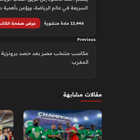
السريعة في عالم الرياضة، ويؤمن بأهمية د
12٬446 مادة منشورة
عرض صفحة الكاتب
Previous
مكاسب منتخب مصر بعد حصد برونزية ا
المغرب
مقالات مشابهة