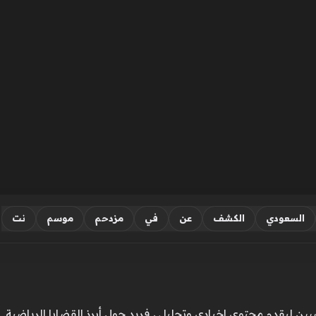
السعودي
الكشف
عن
في
مزدحم
موسم
نت
ن ليقدم محتوى إخباري وتحليلي فريد حول أبرز القضايا الرياضية. ي