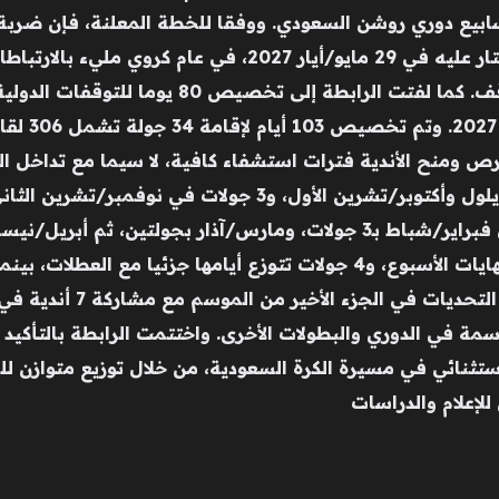
أغسطس/آب 2026، على أن يسدل الستار عليه في 29 مايو/أيار
معينة في جدولة الجولات وفترات التوقف. كما لفتت 
استضافة الم
جولات في كل من أغسطس وسبتمبر/أيلول وأكتوبر/تشرين الأول، 
نائي في مسيرة الكرة السعودية، من خلال توزيع متوازن للجو
إعلام والدراسات