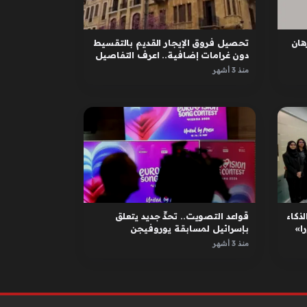
ان
تحصيل فروق الإيجار القديم بالتقسيط
دون غرامات إضافية.. اعرف التفاصيل
منذ 3 أشهر
لذكاء
قواعد التصويت.. تحدٍّ جديد يتعلق
ا»
بإسرائيل لمسابقة يوروفيجن
منذ 3 أشهر