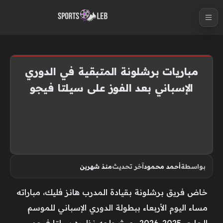
S
k
i
p
t
مباريات برشلونة المتبقية في الدوري
o
الإسباني بعد الفوز على سيلتا فيجو
c
o
n
t
e
n
بواسطة
أحمد محمود
آخر تحديث
منذ شهرين
t
خاض فريق برشلونة بقيادة المدرب هانز فليك، مباراته
مساء اليوم الأربعاء ببطولة الدوري الإسباني للموسم
الجاري 2025-2026، حيث واجه نظيره سيلتا فيجو.