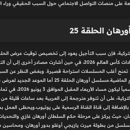
اسعة على منصات التواصل الاجتماعي حول السبب الحقيقي وراء ال
ان الحلقة 25
سب جدول البث الرسمي لقناة ATV التركية، فإن سبب التأجيل يعود إلى تخصيص توقيت
ومنتخب مقدونيا الشمالية ضمن استعدادات كأس العالم 2026، في حين أ
 تمنح أغلب المسلسلات استراحة قصيرة. وبغض النظر عن السبب، 
رصده موقع تحيا مصر فقد تم 
تعرض الحلقة حصرياً عبر قناة ATV التركية، على أن تتوفر مترجمة إلى العربية بعد ساعا
 بالإضافة إلى قناة القناة الرسمية على يوتيوب.ويحظى العمل ب
ن، حيث يركز على مرحلة حكم السلطان أورهان غازي والتحديات
لمسلسل من بطولة ميرت يازيجي أوغلو بدور أورهان، ومحاسين مرا