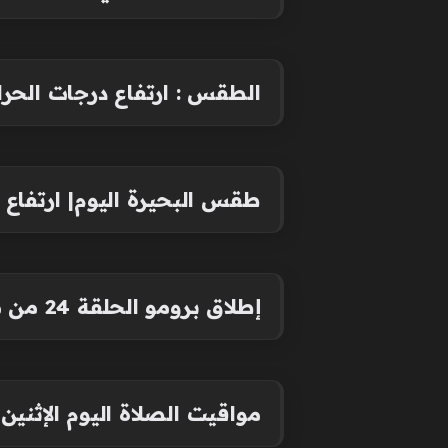
الطقس : ارتفاع درجات الحرار
طقس البحيرة اليوم| ارتفاع در
إطلاق برومو الحلقة 24 من مسلسل المؤسس أورهان تعرف على موعد عرضه
مواقيت الصلاة اليوم الإثنين 1 يونيو 2026 في القاهرة والمحافظات (موعد الأذان