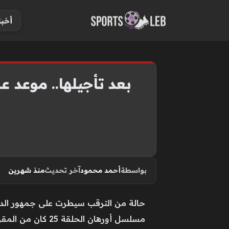
S
أخبا
k
i
p
t
o
بعد تأجيلها.. موعد عرض مسلسل
c
o
n
t
e
n
بواسطة
أحمد محمود
آخر تحديث
منذ شهرين
t
حالة من الترقب سيطرت على جمهور الدرا