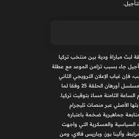
تأجيل.
 عرض الحلقة لبث مباراة ودية بين منتخب تركيا
شارت مصادر أخرى إلى أن التأجيل جاء بسبب تزامن الموعد مع عطلة
فإن غياب الإعلان الترويجي الثاني
للحلقة زاد من حيرة المتابعين خلال الأيام الماضية.مسلسل أورهان الحلقة 25 أما الموعد الجديد لعرض مسلسل أورهان الحلقة 25 وفقا لما
تأكيده رسمياً ليكون مساء الأربعاء المقبل الموافق 3 يونيو 2026، في تمام الساعة الثامنة مساءً بتوقيت تركيا.
ت قليلة من بثها الأصلي عبر منصات تليجرام
متابعة جماهيرية ضخمة باعتباره
 السياسية والعسكرية التي واجهت
بط، وألينا بوز، وباريس فالاي، ومن