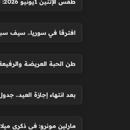
طقس الإثنين 1يونيو 2026: تغيرات في الحرارة وظاهرة جوية جديدة
افترقا في سوريا.. سيف سبيعي يلتقي 
طن الحبة العريضة والرفيعة بكا
بعد انتهاء إجازة العيد.. جدول 
مارلين مونرو: في ذكرى ميلادها