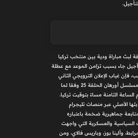
تأجيل.
 عرض الحلقة لبث مباراة ودية بين منتخب تركيا
شارت مصادر أخرى إلى أن التأجيل جاء بسبب تزامن الموعد مع عطلة
فإن غياب الإعلان الترويجي الثاني
للحلقة زاد من حيرة المتابعين خلال الأيام الماضية.مسلسل أورهان الحلقة 25 أما الموعد الجديد لعرض مسلسل أورهان الحلقة 25 وفقا لما
تأكيده رسمياً ليكون مساء الأربعاء المقبل الموافق 3 يونيو 2026، في تمام الساعة الثامنة مساءً بتوقيت تركيا.
ت قليلة من بثها الأصلي عبر منصات تليجرام
متابعة جماهيرية ضخمة باعتباره
 السياسية والعسكرية التي واجهت
بط، وألينا بوز، وباريس فالاي، ومن