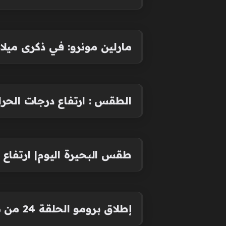
مارلين مونرو: في ذكرى ميلادها
الطقس : ارتفاع درجات الحرار
طقس البحيرة اليوم| ارتفاع در
إطلاق برومو الحلقة 24 من مسلسل المؤسس أورهان تعرف على موعد عرضه