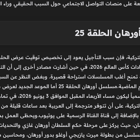
اسعة على منصات التواصل الاجتماعي حول السبب الحقيقي وراء ال
ان الحلقة 25
سب جدول البث الرسمي لقناة ATV التركية، فإن سبب التأجيل يعود إلى تخصيص توقيت
ومنتخب مقدونيا الشمالية ضمن استعدادات كأس العالم 2026، في حين أ
 تمنح أغلب المسلسلات استراحة قصيرة. وبغض النظر عن السبب، 
رصده موقع تحيا مصر فقد تم 
تعرض الحلقة حصرياً عبر قناة ATV التركية، على أن تتوفر مترجمة إلى العربية بعد ساعا
 بالإضافة إلى قناة القناة الرسمية على يوتيوب.ويحظى العمل ب
ن، حيث يركز على مرحلة حكم السلطان أورهان غازي والتحديات
لمسلسل من بطولة ميرت يازيجي أوغلو بدور أورهان، ومحاسين مرا