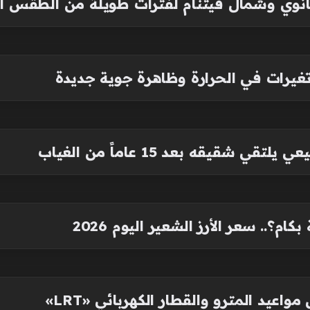
ي وشمال فيتنام لفترات طويلة من الطقس الحا
شقيقه بعد 15 عاماً من الغياب
م؟.. سعر الأرز الشعير اليوم 2026
مواعيد المترو والقطار الكهربائي «LRT»