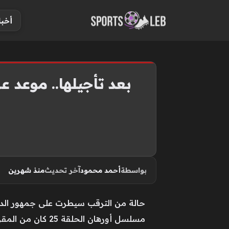
S
أخبا
k
i
p
t
o
بعد تأجيلها.. موعد عرض مسلسل
c
o
n
t
e
n
بواسطة
أحمد محمود
آخر تحديث
منذ شهرين
t
حالة من الترقب سيطرت على جمهور الدرا