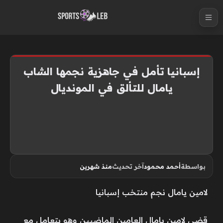
S
k
i
p
t
إسبانيا تأمل في جاهزية نجمها الشاب
o
يامال للتألق في المونديال
c
o
n
t
e
n
بواسطة
أحمد محمود
آخر تحديث
منذ شهرين
t
لامين يامال نجم منتخب إسبانيا
قضى ‌لامين يامال العامين الماضيين وهو يتعامل مع