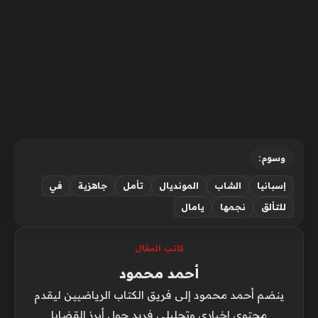
وسوم:
إسبانيا
الشاب
المونديال
تأمل
جاهزية
في
للتألق
نجمها
يامال
كاتب المقال
أحمد محمود
ينضم أحمد محمود إلى فريق الكتاب الرياضيين ليقدم
محتوى إخباري وتحليلي فريد حول أبرز القضايا