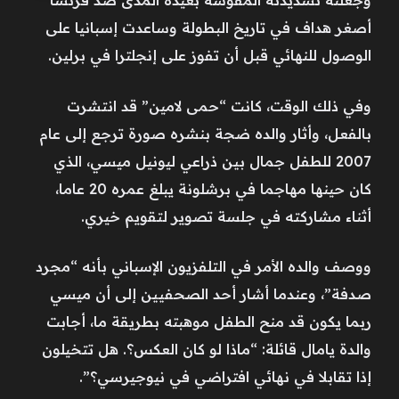
وجعلته تسديدته المقوسة بعيدة المدى ​ضد ‌فرنسا
⁠أصغر هداف ​في تاريخ ⁠البطولة وساعدت إسبانيا على
الوصول للنهائي قبل أن تفوز على إنجلترا في برلين.
وفي ذلك الوقت، كانت “حمى لامين” قد انتشرت
بالفعل، وأثار والده ضجة بنشره صورة ترجع إلى عام
2007 للطفل جمال بين ذراعي ليونيل ميسي، الذي
كان حينها مهاجما في برشلونة يبلغ عمره 20 عاما،
أثناء مشاركته في جلسة تصوير لتقويم خيري.
ووصف والده الأمر في التلفزيون الإسباني بأنه “مجرد
صدفة”، وعندما أشار أحد الصحفيين ⁠إلى أن ميسي
ربما يكون قد منح الطفل موهبته ‌بطريقة ما، أجابت
والدة يامال قائلة: “ماذا لو ‌كان العكس؟. هل تتخيلون
إذا تقابلا في نهائي ​افتراضي في نيوجيرسي؟”.