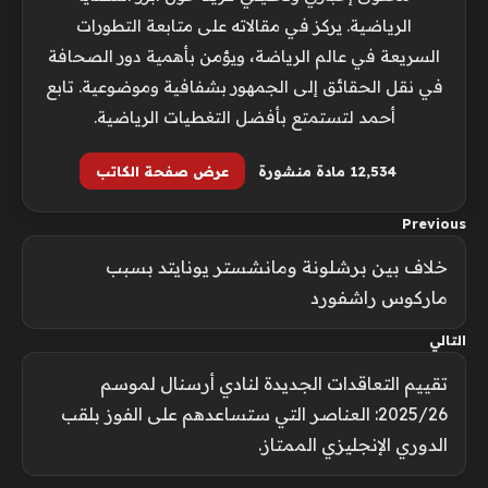
الرياضية. يركز في مقالاته على متابعة التطورات
السريعة في عالم الرياضة، ويؤمن بأهمية دور الصحافة
في نقل الحقائق إلى الجمهور بشفافية وموضوعية. تابع
أحمد لتستمتع بأفضل التغطيات الرياضية.
12٬534 مادة منشورة
عرض صفحة الكاتب
Previous
خلاف بين برشلونة ومانشستر يونايتد بسبب
ماركوس راشفورد
التالي
تقييم التعاقدات الجديدة لنادي أرسنال لموسم
2025/26: العناصر التي ستساعدهم على الفوز بلقب
الدوري الإنجليزي الممتاز.