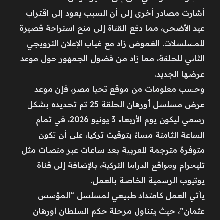
أشارت مصادر أخرى إلى أن السبب يعود إلى اقتراب
عيد الأضحى، مما دفع القناة إلى منح استراحة قصيرة
للمسلسلات. الغموض زاد مع غياب الإعلان الترويجي
الثاني للحلقة، مما زاد من فضول الجمهور حول موعد
عرضها الجديد.
وحسب معلومات من موقع تحيا مصر، فإن موعد
عرض مسلسل أورهان الحلقة 25 تم تحديده بشكل
رسمي ليكون يوم الأربعاء 3 يونيو 2026، في تمام
الساعة الثامنة مساءً بتوقيت تركيا، على أن تكون
متوفرة مترجمة للعربية بعد ساعات عبر منصات مثل
تليجرام ومواقع الدراما التركية، بالإضافة إلى قناة
يوتيوب الرسمية الخاصة بالعمل.
يأتي العمل كامتداد طبيعي لمسلسل “المؤسس
عثمان”، حيث يتناول مرحلة حكم السلطان أورهان