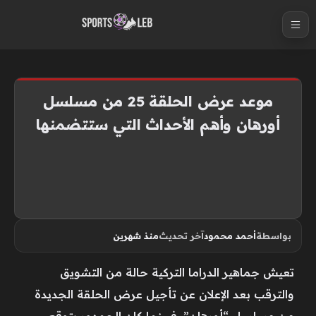
S
k
i
p
t
موعد عرض الحلقة 25 من مسلسل
o
أورهان وأهم الأحداث التي ستتضمنها
c
o
n
t
e
n
بواسطة
أحمد محمود
آخر تحديث
منذ شهرين
t
تعيش جماهير الدراما التركية حالة من التشويق
والترقب بعد الإعلان عن تأجيل عرض الحلقة الجديدة
من مسلسل “أورهان”. فبينما كان الجمهور يتوقع