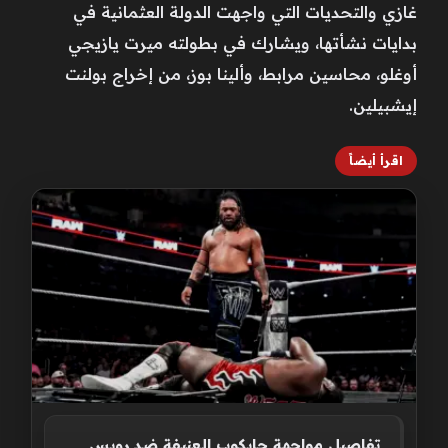
غازي والتحديات التي واجهت الدولة العثمانية في
بدايات نشأتها، ويشارك في بطولته ميرت يازيجي
أوغلو، محاسين مرابط، وألينا بوز، من إخراج بولنت
إيشبيلين.
اقرأ أيضاً
تفاصيل مواجهة جايكوب العنيفة ضد رويس