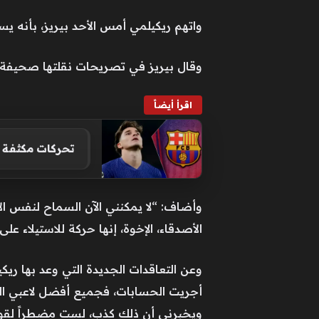
واتهم ريكيلمي أمس الأحد بيريز، بأنه 
وقال بيريز في تصريحات نقلتها صحيفة ”ما
اقرأ أيضاً
تحركات مكثفة د
وأضاف: “لا يمكنني الآن السماح لنفس ا
الأصدقاء، الإخوة، إنها حركة للاستيلاء عل
وعن التعاقدات الجديدة التي وعد بها ريك
أجريت الحسابات، فجميع أفضل لاعبي العا
ويخبرني أن ذلك كذب، لست مضطراً لقول