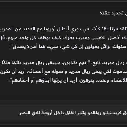
ق تجديد عقده
وحول مدرب ريال مدريد المقبل، أردف: “لقد فزنا بـ15 كأسًا في دوري أبطال أوروب
 لديك أفضل اللاعبين ومدرب يعرف كيف يوظف كل واحد منهم، فإن
سنوات، والآن يقولون إن كل شيء سيء، هذا أمر لا يصدق”.
مدريد، تابع: “إنهم يكذبون، سيبقى ريال مدريد دائمًا ملكًا 
 سأموت لكي يبقى ريال مدريد وأصوله مع أعضائه، أريد أن تكون ه
 للأعضاء، وعندما يتوفون، أريد أن يرثها أبناؤهم أو أحفادهم”.
ق كريستيانو رونالدو وتثير القلق داخل أروقة نادي النصر