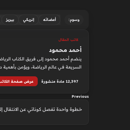
أعضائه
إنريكي
بيريز
وسوم:
كاتب المقال
أحمد محمود
ينضم أحمد محمود إلى فريق الكتاب الرياضيي
السريعة في عالم الرياضة، ويؤمن بأهمية د
12٬397 مادة منشورة
عرض صفحة الكاتب
Previous
خطوة واحدة تفصل كوناتي عن الانتقال إل