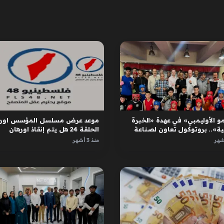
و الأوليمبي» في عهدة «الخبرة
موعد عرض مسلسل المؤسس اوره
ية».. بروتوكول تعاون لصناعة
الحلقة 24 هل يتم إنقاذ اورهان
ل
واسبورجا
منذ 3 أشهر