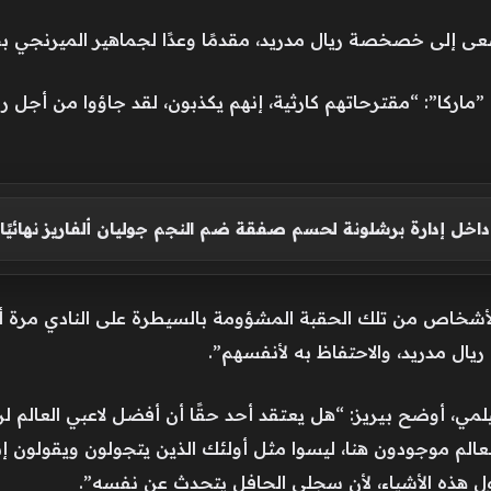
يسعى إلى خصخصة ريال مدريد، مقدمًا وعدًا لجماهير الميرنجي 
ركا”: “مقترحاتهم كارثية، إنهم يكذبون، لقد جاؤوا من أجل ريال
اخل إدارة برشلونة لحسم صفقة ضم النجم جوليان ألفاريز نهائيًا
لأشخاص من تلك الحقبة المشؤومة بالسيطرة على النادي مرة أخ
ى ريال مدريد، والاحتفاظ به لأنفسهم”.
يلمي، أوضح بيريز: “هل يعتقد أحد حقًا أن أفضل لاعبي العالم لن
لم موجودون هنا، ليسوا مثل أولئك الذين يتجولون ويقولون إنه
 هذه الأشياء، لأن سجلي الحافل يتحدث عن نفسه”.