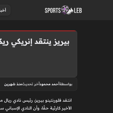
S
أخبا
k
i
p
t
o
بيريز ينتقد إنريكي ري
c
o
n
t
e
n
بواسطة
أحمد محمود
آخر تحديث
منذ شهرين
t
انتقد فلورنتينو بيريز، رئيس نادي ريال
الأخير كارثية حقًا، وأن النادي الإسباني س