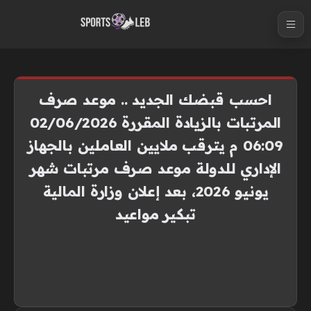
S
k
i
p
t
احسب قبضك الجديد .. موعد صرف
o
المرتبات بالزيادة المقررة 02/06/2026
c
06:09 م يترقب ملايين العاملين بالجهاز
o
n
الإداري للدولة موعد صرف مرتبات شهر
t
يونيو 2026، بعد إعلان وزارة المالية
e
تبكير مواعيد
n
t