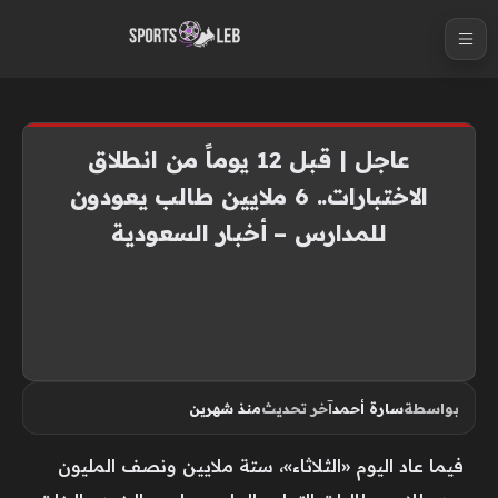
S
k
i
p
t
عاجل | قبل 12 يوماً من انطلاق
o
الاختبارات.. 6 ملايين طالب يعودون
c
للمدارس – أخبار السعودية
o
n
t
e
n
t
بواسطة
سارة أحمد
آخر تحديث
منذ شهرين
فيما عاد اليوم «الثلاثاء»، ستة ملايين ونصف المليون