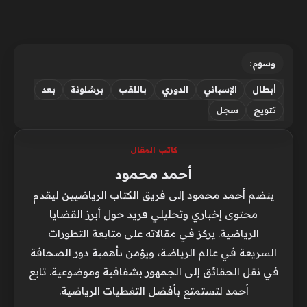
وسوم:
أبطال
الإسباني
الدوري
باللقب
برشلونة
بعد
تتويج
سجل
كاتب المقال
أحمد محمود
ينضم أحمد محمود إلى فريق الكتاب الرياضيين ليقدم
محتوى إخباري وتحليلي فريد حول أبرز القضايا
الرياضية. يركز في مقالاته على متابعة التطورات
السريعة في عالم الرياضة، ويؤمن بأهمية دور الصحافة
في نقل الحقائق إلى الجمهور بشفافية وموضوعية. تابع
أحمد لتستمتع بأفضل التغطيات الرياضية.