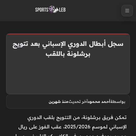
S
k
i
p
t
سجل أبطال الدوري الإسباني بعد تتويج
o
برشلونة باللقب
c
o
n
t
e
n
بواسطة
أحمد محمود
آخر تحديث
منذ شهرين
t
تمكن فريق برشلونة، من التتويج بلقب الدوري
الإسباني لموسم 2025/2026، عقب الفوز على ريال
مدريد، بهدفين دون رد، في الكلاسيكو التاريخي، مساء