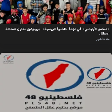
«ملاكمو الأوليمبي» في عهدة «الخبرة الروسية».. بروتوكول تعاون لصناعة
الأبطال
منذ 3 أشهر