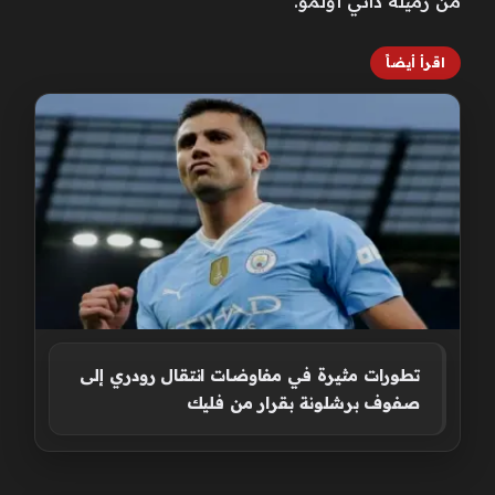
من زميله داني أولمو.
اقرأ أيضاً
تطورات مثيرة في مفاوضات انتقال رودري إلى
صفوف برشلونة بقرار من فليك