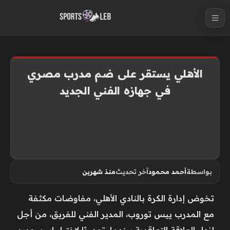
S
k
i
p
t
الأهلي يستقر على ضم مدرب مصري
o
في جهازه الفني الجديد
c
o
n
t
e
n
بواسطة
أحمد محمود
آخر تحديث
منذ شهرين
t
تخوض إدارة الكرة بالنادي الأهلي، مفاوضات مكثفة
مع المدرب ييس توروب، المدير الفني للفريق، من أجل
إنهاء العلاقة التعاقدية بينهما، تمهيدًا لاختيار اسم جديد