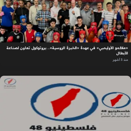
«ملاكمو الأوليمبي» في عهدة «الخبرة الروسية».. بروتوكول تعاون لصناعة
الأبطال
منذ 3 أشهر