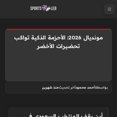
S
k
i
p
t
مونديال 2026: الأحزمة الذكية تواكب
o
تحضيرات الأخضر
c
o
n
t
e
n
بواسطة
أحمد محمود
آخر تحديث
منذ شهرين
t
أين يقف المنتخب السعودي في