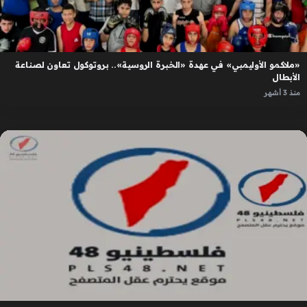
«ملاكمو الأوليمبي» في عهدة «الخبرة الروسية».. بروتوكول تعاون لصناعة
الأبطال
منذ 3 أشهر