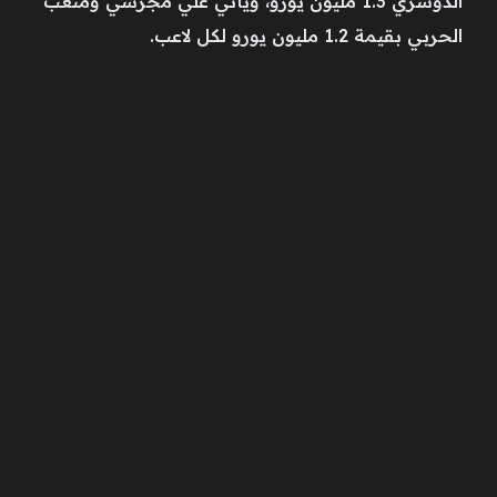
الدوسري 1.3 مليون يورو، ويأتي علي مجرشي ومتعب
الحربي بقيمة 1.2 مليون يورو لكل لاعب.