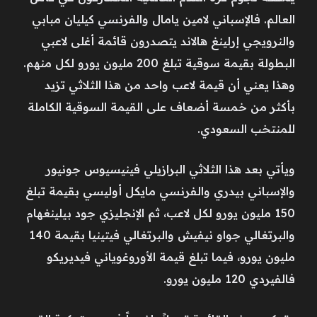
العالم. فالإسباني لامين يامال والفرنسي كيليان مبابي
والنرويجي إرلينغ هالاند يتصدرون قائمة أغلى لاعبي
البطولة بقيمة سوقية تبلغ 200 مليون يورو لكل منهم.
وهذا يعني أن قيمة لاعب واحد من هذا الثلاثي تزيد
بأكثر من خمسة أضعاف على القيمة السوقية الكاملة
للمنتخب السعودي.
ويأتي بعد هذا الثلاثي البرازيلي فينيسيوس جونيور
والإسباني بيدري والفرنسي مايكل أوليسي بقيمة تبلغ
150 مليون يورو لكل لاعب، ثم الإنجليزي جود بيلينغهام
والبرتغالي جواو نيفيش والبرتغالي فيتينيا بقيمة 140
مليون يورو، فيما تبلغ قيمة الأوروغوياني فيديريكو
فالفيردي 120 مليون يورو.