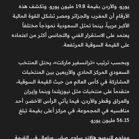
يورو، والأردن بقيمة 19.8 مليون يورو. وتكشف هذه
الأرقام أن المغرب والجزائر ومصر تشكل القوة المالية
الأكبر عربياً، بينما تمثل السعودية نموذجاً مختلفاً
يعتمد على الاستقرار الفني والتجانس أكثر من اعتماده
على القيمة السوقية المرتفعة.
وبحسب ترتيب «ترانسفير ماركت»، يحتل المنتخب
السعودي المركز الحادي والأربعين بين المنتخبات
المشاركة في كأس العالم من حيث القيمة السوقية،
متقدماً على منتخبات مثل نيوزيلندا وبنما وإيران
والعراق وقطر والأردن، فيما يأتي الرأس الأخضر، أحد
منافسيه في المجموعة، في مركز أعلى بقيمة تبلغ
56.15 مليون يورو.
مهاجم النرويج هالاند ساوى مبابي ويامال في القيمة