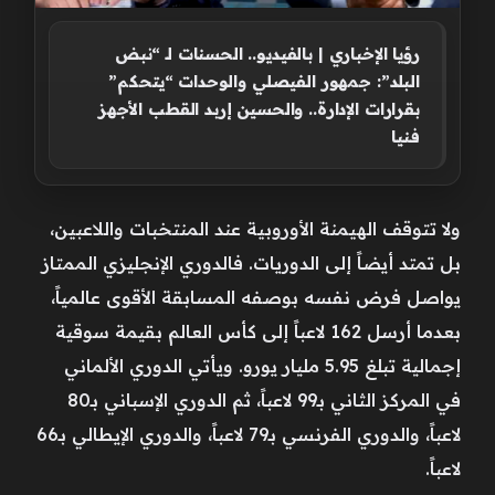
رؤيا الإخباري | بالفيديو.. الحسنات لـ “نبض
البلد”: جمهور الفيصلي والوحدات “يتحكم”
بقرارات الإدارة.. والحسين إربد القطب الأجهز
فنيا
ولا تتوقف الهيمنة الأوروبية عند المنتخبات واللاعبين،
بل تمتد أيضاً إلى الدوريات. فالدوري الإنجليزي الممتاز
يواصل فرض نفسه بوصفه المسابقة الأقوى عالمياً،
بعدما أرسل 162 لاعباً إلى كأس العالم بقيمة سوقية
إجمالية تبلغ 5.95 مليار يورو. ويأتي الدوري الألماني
في المركز الثاني بـ99 لاعباً، ثم الدوري الإسباني بـ80
لاعباً، والدوري الفرنسي بـ79 لاعباً، والدوري الإيطالي بـ66
لاعباً.