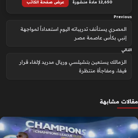
12٬650 مادة منشورة
عرض صفحة الكاتب
Previous
المصري يستأنف تدريباته اليوم استعداداً لمواجهة
إنبي بكأس عاصمة مصر
التالي
الزمالك يستعين بتشيلسي وريال مدريد لإلغاء قرار
فيفا.. ومفاجأة منتظرة
مقالات مشابهة