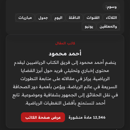
وسوم:
الثلاثاء
القنوات
الناقلة
اليوم
جدول
مباريات
والمعلقين
يونيو
كاتب المقال
أحمد محمود
ينضم أحمد محمود إلى فريق الكتاب الرياضيين ليقدم
محتوى إخباري وتحليلي فريد حول أبرز القضايا
الرياضية. يركز في مقالاته على متابعة التطورات
السريعة في عالم الرياضة، ويؤمن بأهمية دور الصحافة
في نقل الحقائق إلى الجمهور بشفافية وموضوعية. تابع
أحمد لتستمتع بأفضل التغطيات الرياضية.
12٬546 مادة منشورة
عرض صفحة الكاتب