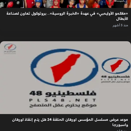
«ملاكمو الأوليمبي» في عهدة «الخبرة الروسية».. بروتوكول تعاون لصناعة
الأبطال
منذ 3 أشهر
موعد عرض مسلسل المؤسس اورهان الحلقة 24 هل يتم إنقاذ اورهان
واسبورجا