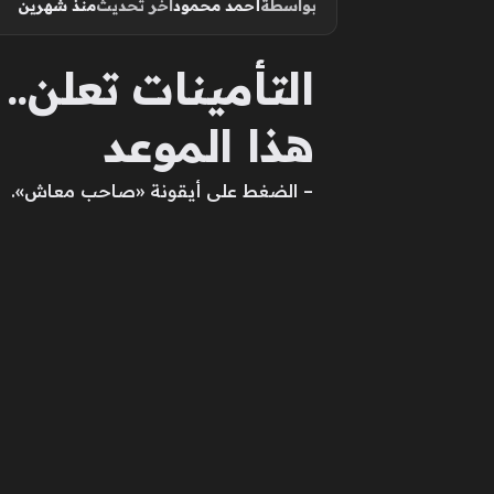
بواسطة
أحمد محمود
آخر تحديث
منذ شهرين
التأمينات تعلن.
هذا الموعد
– الضغط على أيقونة «صاحب معاش».