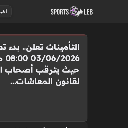
S
أخبا
k
i
p
t
o
التأمينات تعلن.. بدء 
c
o
حيث يترقب أصحاب المع
n
t
لقانون المعاشات…
e
n
t