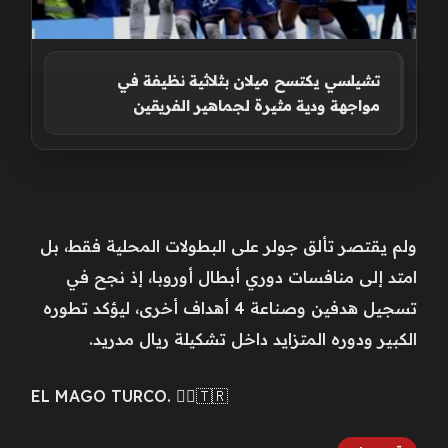
تشيلسي يكتسح ميلان بثلاثية نظيفة في
مواجهة ودية مثيرة لجماهير الفريقين
ولم يقتصر تألق جولر على البطولات المحلية فقط، بل
امتد إلى منافسات دوري أبطال أوروبا، إذ نجح في
تسجيل هدفين وصناعة 4 أهداف أخرى، ليؤكد تطوره
الكبير ودوره المتزايد داخل تشكيلة ريال مدريد.
EL MAGO TURCO. 🧙‍♂️🇹🇷