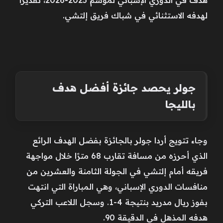
لهدفه الاستثنائي في شباك فريق إلتشي.
جولر يحصد جائزة أفضل هدف
بالليجا
وجاء تتويج أردا جولر بالجائزة بفضل الهدف الرائع
الذي أحرزه من مسافة تقارب 68 مترًا خلال مواجهة
فريقه أمام إلتشي في الجولة الثامنة والعشرين من
منافسات الدوري الإسباني، وهي المباراة التي انتهت
بفوز ريال مدريد بنتيجة 4-1. وسجل اللاعب التركي
هدفه المذهل في الدقيقة 90.