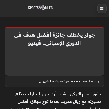
S
k
i
p
t
جولر يخطف جائزة أفضل هدف فى
o
الدوري الإسبانى.. فيديو
c
o
n
t
e
n
بواسطة
أحمد محمود
آخر تحديث
منذ شهرين
t
حقق النجم التركي الشاب أردا جولر إنجازًا جديدًا في
مسيرته مع ريال مدريد، بعدما تُوج بجائزة أفضل
هدف في الدوري الإسباني لموسم 2025-2026، تقديرًا