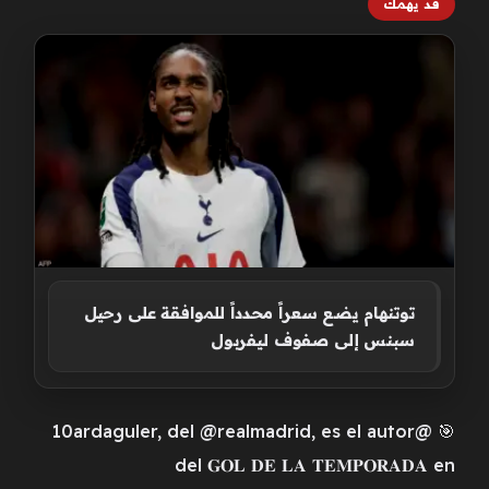
قد يهمك
توتنهام يضع سعراً محدداً للموافقة على رحيل
سبنس إلى صفوف ليفربول
🎯 @10ardaguler, del @realmadrid, es el autor
del 𝐆𝐎𝐋 𝐃𝐄 𝐋𝐀 𝐓𝐄𝐌𝐏𝐎𝐑𝐀𝐃𝐀 en