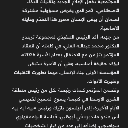
المجتمعية بفعل الإعلام الجديد وتقنيات الذكاء
الاصطناعي، الأمر الذي يفرض مسؤوليةً مشتركة
لضمان أن يبقى الإنسان محور هذا التقدّم وغايتَه
الأساسية.
من جهته، أكد الرئيس التنفيذي لمجموعة تريندز،
الدكتور محمد عبدالله العلي، في كلمته أن انعقاد
المؤتمر يتزامن مع الاحتفال بـ«عام الأسرة 2026»،
ليؤكد حقيقة أساسية، وهي أن الأسرة ستبقى
المؤسسة الأولى لبناء الإنسان، مهما تطورت التقنيات
وتغيرت الأدوات.
وتضمن المؤتمر كلمات رئيسة لكل من رئيس منطقة
الشرق الأوسط في كنيسة يسوع المسيح لقديسي
الأيام الأخيرة، إلدر أديلسون بارّيلا، ورئيس «بيه ايه بيه
أس هندو ماندير» في أبوظبي، قداسة البراهمفهاري
سواميجي، إضافة إلى عدد من كبار الشخصيات