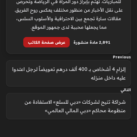
للمباريات. تهتم بإبراز دور المرأة في الرياضة وتحرص
على نقل الأخبار من منظور مختلف يعكس روح الفريق.
مقالات سارة تجمع بين الاحترافية والأسلوب السلس،
مما يجعلها محببة لدى جمهور الموقع.
2٬891 مادة منشورة
عرض صفحة الكاتب
Previous
إلزام 4 أشخاص بـ 400 ألف درهم تعويضاً لرجل اعتدوا
عليه داخل منزله
التالي
شراكة تتيح لشركات «دبي للسلع» الاستفادة من
منظومة محاكم «دبي المالي العالمي»