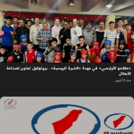
«ملاكمو الأوليمبي» في عهدة «الخبرة الروسية».. بروتوكول تعاون لصناعة
الأبطال
منذ 3 أشهر