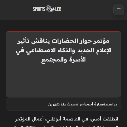
S
k
i
p
t
مؤتمر حوار الحضارات يناقش تأثير
o
الإعلام الجديد والذكاء الاصطناعي في
c
الأسرة والمجتمع
o
n
t
e
n
t
بواسطة
سارة أحمد
آخر تحديث
منذ شهرين
انطلقت أمس، في العاصمة أبوظبي، أعمال المؤتمر