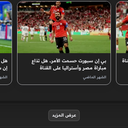
اة
بي إن سبورت حسمت الأمر.. هل تذاع
هل ت
مباراة مصر وأستراليا على القناة
إن 
المفتوحة؟
الشهر الماضي
الشه
عرض المزيد