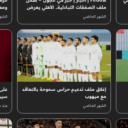
ي
FilGoal | أخبار | خبر في الجول – ضمن
الزم
ملف الصفقات التبادلية.. الأهلي يعرض
ومعس
إعارة جراديشار إلى المصري
الشهر الماضي
الشه
إغلاق ملف تدعيم حراس سموحة بالتعاقد
على 
مع ميهوب
سيرا
الشهر الماضي
منذ 