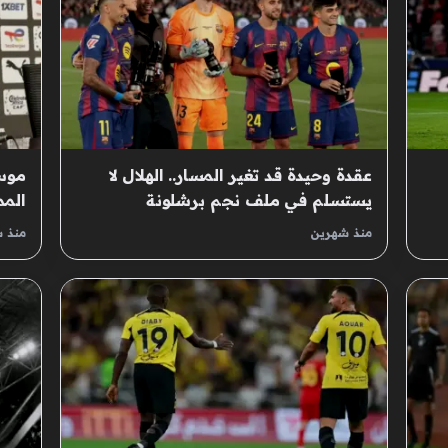
عقدة وحيدة قد تغير المسار.. الهلال لا
موسم
يستسلم في ملف نجم برشلونة
المم
المد
منذ شهرين
منذ 