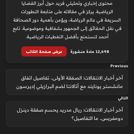
محتوى إخباري وتحليلي فريد حول أبرز القضايا
الرياضية. يركز في مقالاته على متابعة التطورات
السريعة في عالم الرياضة، ويؤمن بأهمية دور الصحافة
في نقل الحقائق إلى الجمهور بشفافية وموضوعية. تابع
أحمد لتستمتع بأفضل التغطيات الرياضية.
12٬698 مادة منشورة
عرض صفحة الكاتب
Previous
آخر أخبار الانتقالات: الصفقة الأولى.. تفاصيل اتفاق
مانشستر يونايتد مع أتالانتا لضم البرازيلي إديرسون
التالي
آخر أخبار الانتقالات: ريال مدريد يحسم صفقة دينزل
دومفريس.. ما التفاصيل؟