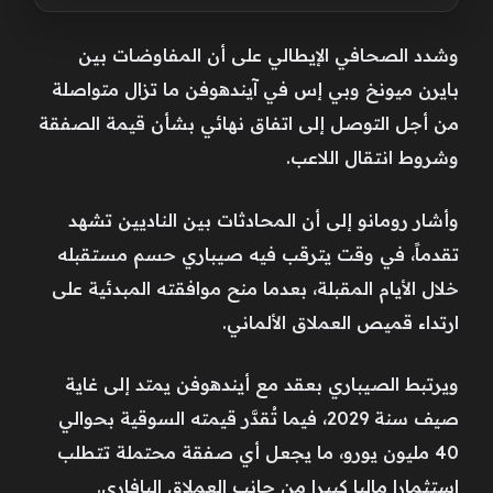
وشدد الصحافي الإيطالي على أن المفاوضات بين
بايرن ميونخ وبي إس في آيندهوفن ما تزال متواصلة
من أجل التوصل إلى اتفاق نهائي بشأن قيمة الصفقة
وشروط انتقال اللاعب.
وأشار رومانو إلى أن المحادثات بين الناديين تشهد
تقدماً، في وقت يترقب فيه صيباري حسم مستقبله
خلال الأيام المقبلة، بعدما منح موافقته المبدئية على
ارتداء قميص العملاق الألماني.
ويرتبط الصيباري بعقد مع أيندهوفن يمتد إلى غاية
صيف سنة 2029، فيما تُقدَّر قيمته السوقية بحوالي
40 مليون يورو، ما يجعل أي صفقة محتملة تتطلب
استثمارا ماليا كبيرا من جانب العملاق البافاري.