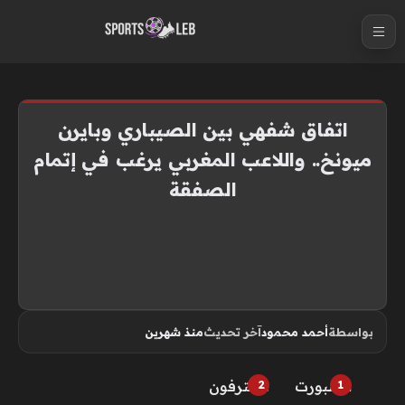
S
k
i
p
t
اتفاق شفهي بين الصيباري وبايرن
o
ميونخ.. واللاعب المغربي يرغب في إتمام
c
الصفقة
o
n
t
e
n
t
بواسطة
أحمد محمود
آخر تحديث
منذ شهرين
هسبورت
محترفون