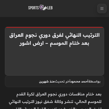
S
k
i
p
t
الترتيب النهائي لفرق دوري نجوم العراق
o
بعد ختام الموسم – ارض اشور
c
o
n
t
e
n
بواسطة
أحمد محمود
آخر تحديث
منذ شهرين
t
بعد ختام منافسات دوري نجوم العراق لكرة القدم
للموسم الحالي، تنشر وكالة شفق نيوز الترتيب النهائي
لفرق الدوري، والذي شهد تتويج القوة الجوية باللقب