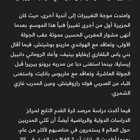
وامتدت موجة التغييرات إلى أندية أخرى، حيث كان
الجزيرة أول من أجرى تغييراً فنياً هذا الموسم، بعدما
أنهى مشوار المغربي الحسين عموتة عقب الجولة
الأولى، وتعاقد مع الهولندي مارينو بوشيتش، فيما أقال
بني ياس البلغاري إيفايلو بيتيف، وأعاد الروماني دانييل
إيسايلا، بينما استغنى دبا عن مدربه برونو بيريرا قبل
الجولة العاشرة، وتعاقد مع ماريوس بانايت، واستغنى
كلباء عن الصربي فوك رازوفيتش، وعين المدرب غازي
الشمري.
فيما أكدت دراسة مرصد كرة القدم التابع لمركز
الدراسات الدولية والرياضية أيضاً، أن ثلثي المدربين
حول العالم لا يستمرون في مناصبهم لأكثر من عام،
بعدما أظهرت البيانات أن 65.2% من الفرق في 55