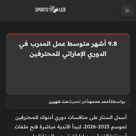
S
k
i
p
t
9.8 أشهر متوسط عمل المدرب في
o
الدوري الإماراتي للمحترفين
c
o
n
t
e
n
بواسطة
أحمد محمود
آخر تحديث
منذ شهرين
t
أسدل الستار على منافسات دوري أدنوك للمحترفين
لموسم 2025-2026، لتبدأ الأندية مباشرة فتح ملفات
أجهزتها الفنية، بين إدارات تسعى للحفاظ على