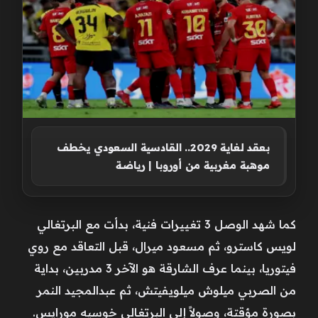
بعقد لغاية 2029.. القادسية السعودي يخطف
موهبة مغربية من أوروبا | رياضة
كما شهد الوصل 3 تغييرات فنية، بدأت مع البرتغالي
لويس كاسترو، ثم مسعود ميرال، قبل التعاقد مع روي
فيتوريا، بينما عرف الشارقة هو الآخر 3 مدربين، بداية
من الصربي ميلوش ميلويفيتش، ثم عبدالمجيد النمر
بصورة مؤقتة، وصولاً إلى البرتغالي خوسيه مورايس.