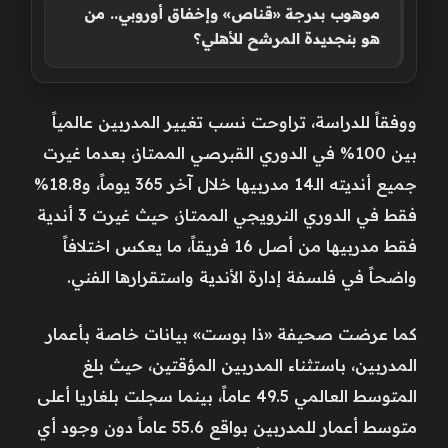
موهوب بدرجة «قناص» وإخفاق أوروبي.. من
هو بنجديدة المرشح للأهلي؟
ووفقاً للدراسة، تراوحت نسب تغيير المدربين عالمياً
بين 100% في الدوري القبرصي الممتاز، بعدما غيرت
جميع أنديته الـ14 مدربيها خلال آخر 365 يوماً، و18.8%
فقط في الدوري النرويجي الممتاز، حيث غيرت 3 أندية
فقط مدربيها من أصل 16 فريقاً، ما يعكس اختلافاً
واضحاً في فلسفة إدارة الأندية واستقرارها الفني.
كما عرضت صحيفة «ذا بوست» بيانات خاصة بأعمار
المدربين، باستثناء المدربين المؤقتين، حيث بلغ
المتوسط العالمي 49.5 عاماً، بينما سجلت بلغاريا أعلى
متوسط أعمار للمدربين بواقع 55.6 عاماً دون وجود أي