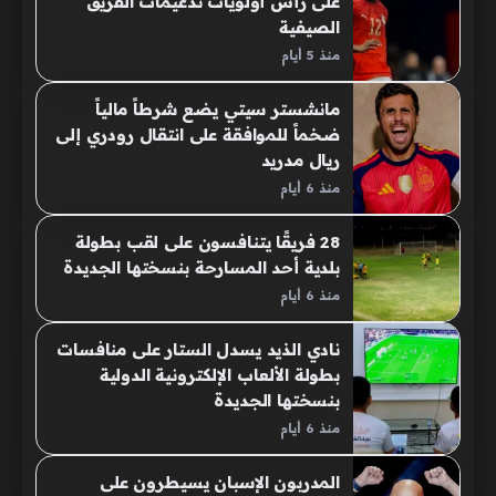
على رأس أولويات تدعيمات الفريق
الصيفية
منذ 5 أيام
مانشستر سيتي يضع شرطاً مالياً
ضخماً للموافقة على انتقال رودري إلى
ريال مدريد
منذ 6 أيام
28 فريقًا يتنافسون على لقب بطولة
بلدية أحد المسارحة بنسختها الجديدة
منذ 6 أيام
نادي الذيد يسدل الستار على منافسات
بطولة الألعاب الإلكترونية الدولية
بنسختها الجديدة
منذ 6 أيام
المدربون الإسبان يسيطرون على