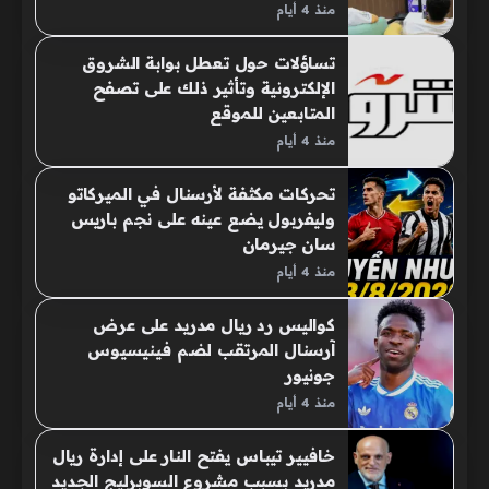
منذ 4 أيام
تساؤلات حول تعطل بوابة الشروق
الإلكترونية وتأثير ذلك على تصفح
المتابعين للموقع
منذ 4 أيام
تحركات مكثفة لأرسنال في الميركاتو
وليفربول يضع عينه على نجم باريس
سان جيرمان
منذ 4 أيام
كواليس رد ريال مدريد على عرض
آرسنال المرتقب لضم فينيسيوس
جونيور
منذ 4 أيام
خافيير تيباس يفتح النار على إدارة ريال
مدريد بسبب مشروع السوبرليج الجديد